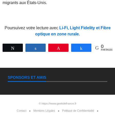
migrants aux États-Unis.
Poursuivez votre lecture avec
Li-Fi, Light Fidelity et Fibre
optique en zone rurale.
0
Tweetez
Partagez
Épingle
Partagez
PARTAGES
SPONSORS ET AMIS
©
https://www.geekdefrance.fr
Contact
Mentions Légales
Politique de Confidentialité