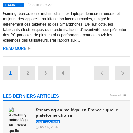
29 mars 2022
LE COIN TECH
Gaming, bureautique, multimédia…Les laptops demeurent encore et
toujours des appareils multifonction incontournables, malgré le
déferlement des tablettes et des Smartphones. De leur côté, les
fabricants électroniques du monde rivalisent d’inventivité pour présenter
des PC portables de plus en plus performants pour assouvir les
exigences des utilisateurs. Par rapport aux...
READ MORE
1
2
3
4
LES DERNIERS ARTICLES
View all
Streaming anime légal en France : quelle
plateforme choisir
CINÉ - CULTURE
Août 6, 2026