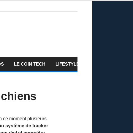
OS
LE COIN TECH
LIFESTYLE
 chiens
 en ce moment plusieurs
u système de tracker
ps réel et connaître