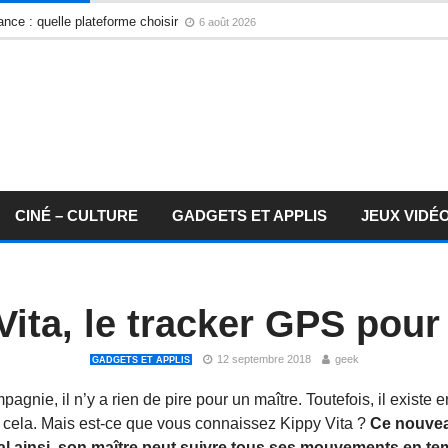
nce : quelle plateforme choisir
6 août 2026
CINÉ – CULTURE
GADGETS ET APPLIS
JEUX VIDÉ
Vita, le tracker GPS pour
12 septembre 2018
geek
GADGETS ET APPLIS
gnie, il n’y a rien de pire pour un maître. Toutefois, il existe
à cela. Mais est-ce que vous connaissez Kippy Vita ?
Ce nouvea
l ainsi, son maître peut suivre tous ses mouvements en tem