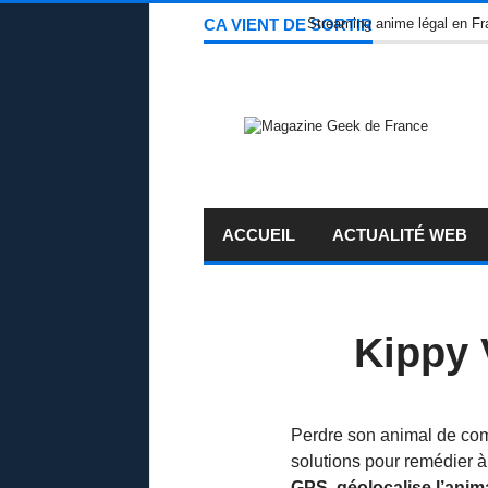
CA VIENT DE SORTIR
Streaming anime légal en Fra
ACCUEIL
ACTUALITÉ WEB
Kippy 
Perdre son animal de compa
solutions pour remédier 
GPS géolocalise l’anima