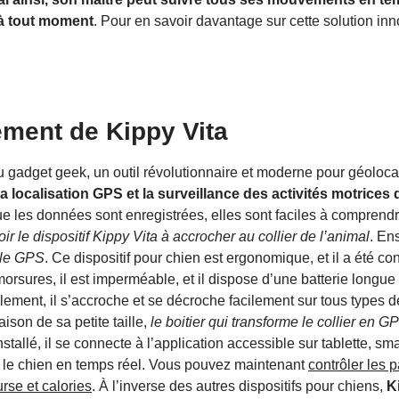
e à tout moment
. Pour en savoir davantage sur cette solution inn
ement de Kippy Vita
 gadget geek, un outil révolutionnaire et moderne pour géolocal
la localisation GPS et la surveillance des activités motrices 
e les données sont enregistrées, elles sont faciles à comprendre
oir le dispositif Kippy Vita à accrocher au collier de l’animal
. Ens
c le GPS
. Ce dispositif pour chien est ergonomique, et il a été co
orsures, il est imperméable, et il dispose d’une batterie longue 
lement, il s’accroche et se décroche facilement sur tous types de
ison de sa petite taille,
le boitier qui transforme le collier en 
installé, il se connecte à l’application accessible sur tablette, s
e le chien en temps réel. Vous pouvez maintenant
contrôler les p
rse et calories
. À l’inverse des autres dispositifs pour chiens,
K