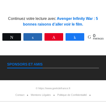
Continuez votre lecture avec
Avenger Infinity War : 5
bonnes raisons d’aller voir le film.
0
Tweetez
Partagez
Épingle
Partagez
PARTAGES
SPONSORS ET AMIS
©
https://www.geekdefrance.fr
Contact
Mentions Légales
Politique de Confidentialité