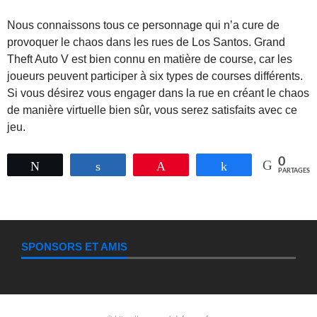
Nous connaissons tous ce personnage qui n’a cure de
provoquer le chaos dans les rues de Los Santos. Grand
Theft Auto V est bien connu en matière de course, car les
joueurs peuvent participer à six types de courses différents.
Si vous désirez vous engager dans la rue en créant le chaos
de manière virtuelle bien sûr, vous serez satisfaits avec ce
jeu.
0
Tweetez
Partagez
Épingle
Partagez
PARTAGES
SPONSORS ET AMIS