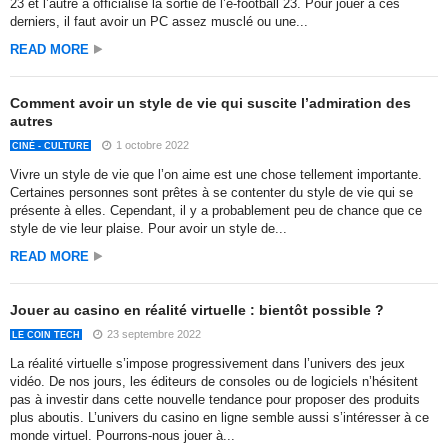
23 et l’autre a officialisé la sortie de l’e-football 23. Pour jouer à ces
derniers, il faut avoir un PC assez musclé ou une...
READ MORE
Comment avoir un style de vie qui suscite l’admiration des
autres
1 octobre 2022
CINÉ - CULTURE
Vivre un style de vie que l’on aime est une chose tellement importante.
Certaines personnes sont prêtes à se contenter du style de vie qui se
présente à elles. Cependant, il y a probablement peu de chance que ce
style de vie leur plaise. Pour avoir un style de...
READ MORE
Jouer au casino en réalité virtuelle : bientôt possible ?
23 septembre 2022
LE COIN TECH
La réalité virtuelle s’impose progressivement dans l’univers des jeux
vidéo. De nos jours, les éditeurs de consoles ou de logiciels n’hésitent
pas à investir dans cette nouvelle tendance pour proposer des produits
plus aboutis. L’univers du casino en ligne semble aussi s’intéresser à ce
monde virtuel. Pourrons-nous jouer à...