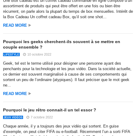
Une Box cadeau est un coffret cadeau commandé en ligne composé d’un
assortiment de produits qui peut être offert en une fois ou bien être
récurrent, on parle alors la plupart du temps de box mensuelles. Intérêt de
la Box Cadeau Un coffret cadeau Box, qu’il soit one shot...
READ MORE
Pourquoi les geeks cherchent-ils souvent à se mettre en
couple ensemble ?
10 octobre 2022
LIFESTYLE
Geek, tel est le terme utilisé pour désigner une personne ayant des
penchants pour la technologie et les jeux vidéo. Dans la société actuelle,
ce dernier est souvent marginalisé à cause de ses comportements qui
sortent un peu de l’ordinaire (atypiques). Il faut préciser que le mot geek
ne...
READ MORE
Pourquoi le jeu rétro connait-il un tel essor ?
7 octobre 2022
JEUX VIDÉOS
Chaque année, il y a toujours des jeux vidéo qui sortent. En guise
d’exemple, on peut citer FIFA ou e-football. Récemment l’un a sorti FIFA